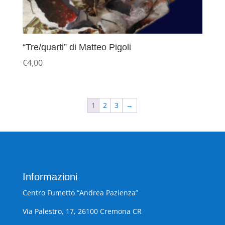
“Tre/quarti” di Matteo Pigoli
€
4,00
1
2
3
→
Informazioni
Centro Fumetto “Andrea Pazienza”
Via Palestro, 17, 26100 Cremona CR